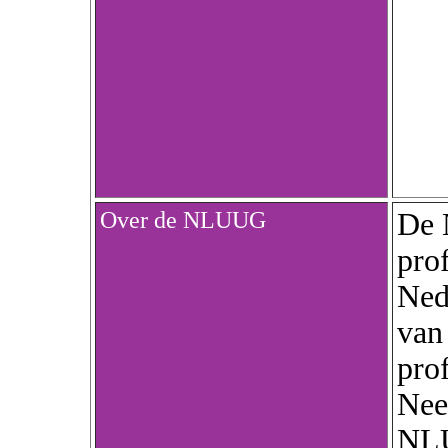
Over de NLUUG
De 
pro
Ned
van
pro
Nee
NLU