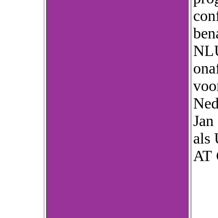
conf
ben
NLU
ona
voor
Nede
Jan
als 
AT 