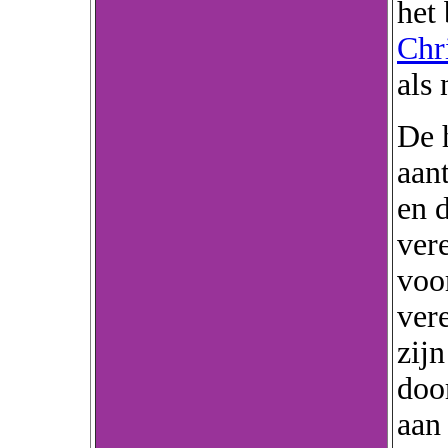
het
Chr
als
De h
aant
en d
ver
voor
ver
zij
doo
aan 