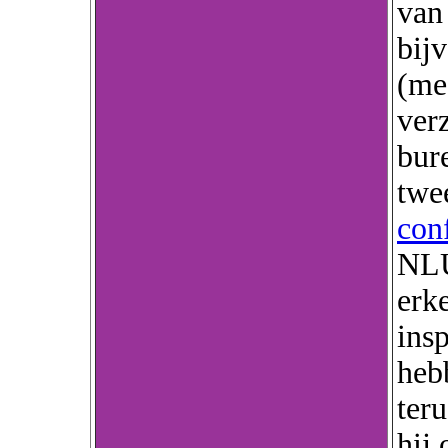
van
bij
(me
ver
bure
twee
con
NLU
erke
ins
heb
teru
hij