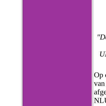
"D
UN
Op 
van
afge
NLU