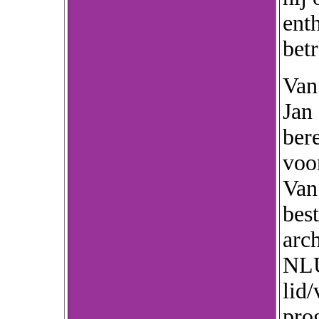
enth
betr
Van
Jan
ber
voo
Van 
best
arc
NLU
lid/
pro