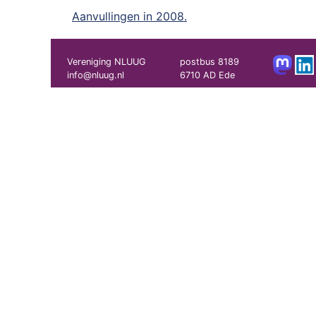
Aanvullingen in 2008.
Vereniging NLUUG
postbus 8189
info@nluug.nl
6710 AD Ede