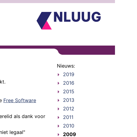
Nieuws:
2019
kt.
2016
2015
2013
de
Free Software
2012
erelid als dank voor
2011
2010
iet legaal"
2009