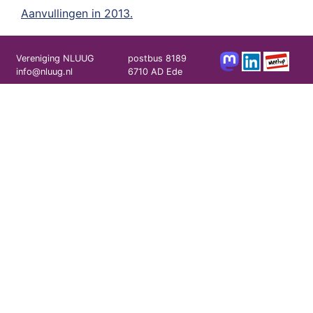
Aanvullingen in 2013.
Vereniging NLUUG
postbus 8189
info@nluug.nl
6710 AD Ede